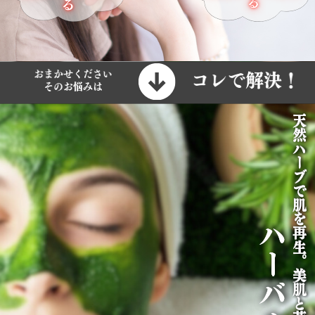
る
る
おまかせください
コレで解決！
そのお悩みは
天然ハーブで肌を再生。美肌と若返りを一度に実感
天然ハーブで肌を再生。美肌と若返りを一度に実感
天然ハーブで肌を再生。美肌と若返りを一度に実感