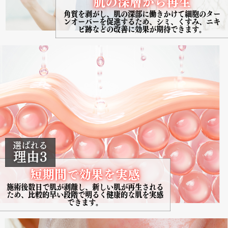
肌の深層から再生
角質を剥がし、肌の深部に働きかけて細胞のタ​ー
ンオーバーを促進するため、シミ、くすみ、​ニキ
ビ跡などの改善に効果が期待できます。
選ばれる
理由3
短期間で効果を実感
施術後数日で肌が剥離し、新しい肌が再生され​る
ため、比較的早い段階で明るく健康的な肌を​実感
できます。