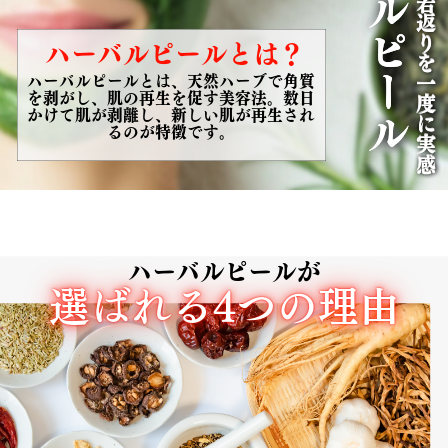
ハーバルピール
ハーバルピール
ハーバルピール
ハーバルピール
とは？
ハーバルピールとは、天然ハーブで角質​
を剥がし、肌の再生を促す美容法。数日​
かけて肌が剥離し、新しい肌が再生され​
るのが特徴です。
ハーバルピールが
選ばれる4つの理由