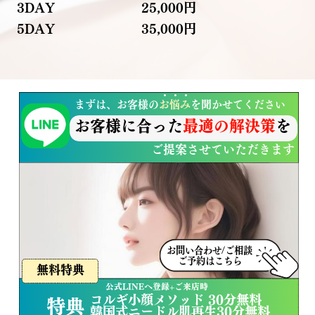
3DAY
25
,000円
5DAY
35
,000円
・・・
まずは、お客様の
お悩み
を聞かせてください
お客様に合った
最適の解決策
を
ご提案させていただきます
お問い合わせ/ご相談
ご予約はこちら
無料特典
公式LINEへ登録+ご来店時
コルギ小顔メソッド 30分無料
特典
韓国式ニードル肌再生30分無料