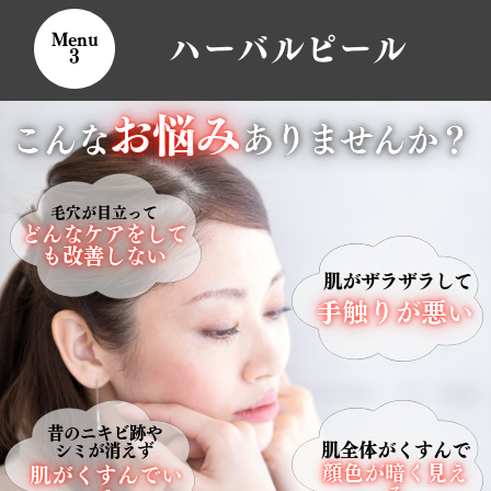
Menu
ハーバルピール
3
お悩み
こんな
ありませんか？
毛穴が目立って
どんなケアをして
も改善しない
肌がザラザラして
手触りが悪い
昔のニキビ跡や
肌全体がくすんで
シミが消えず
顔色が暗く見え
肌がくすんでい