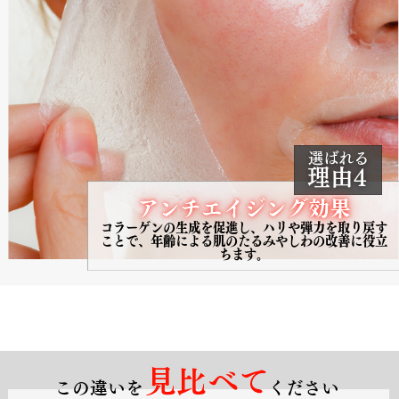
選ばれる
理由4
アンチエイジング効果
コラーゲンの生成を促進し、ハリや弾力を取り戻​す
ことで、年齢による肌のたるみやしわの改善に​役立
ちます。
見比べて
この違いを
ください